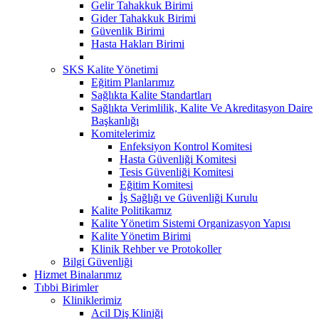
Gelir Tahakkuk Birimi
Gider Tahakkuk Birimi
Güvenlik Birimi
Hasta Hakları Birimi
SKS Kalite Yönetimi
Eğitim Planlarımız
Sağlıkta Kalite Standartları
Sağlıkta Verimlilik, Kalite Ve Akreditasyon Daire
Başkanlığı
Komitelerimiz
Enfeksiyon Kontrol Komitesi
Hasta Güvenliği Komitesi
Tesis Güvenliği Komitesi
Eğitim Komitesi
İş Sağlığı ve Güvenliği Kurulu
Kalite Politikamız
Kalite Yönetim Sistemi Organizasyon Yapısı
Kalite Yönetim Birimi
Klinik Rehber ve Protokoller
Bilgi Güvenliği
Hizmet Binalarımız
Tıbbi Birimler
Kliniklerimiz
Acil Diş Kliniği