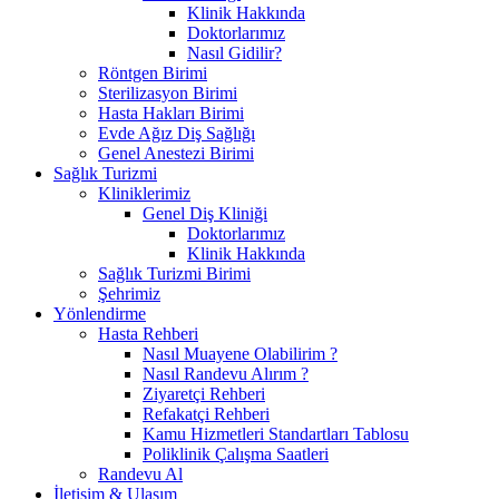
Klinik Hakkında
Doktorlarımız
Nasıl Gidilir?
Röntgen Birimi
Sterilizasyon Birimi
Hasta Hakları Birimi
Evde Ağız Diş Sağlığı
Genel Anestezi Birimi
Sağlık Turizmi
Kliniklerimiz
Genel Diş Kliniği
Doktorlarımız
Klinik Hakkında
Sağlık Turizmi Birimi
Şehrimiz
Yönlendirme
Hasta Rehberi
Nasıl Muayene Olabilirim ?
Nasıl Randevu Alırım ?
Ziyaretçi Rehberi
Refakatçi Rehberi
Kamu Hizmetleri Standartları Tablosu
Poliklinik Çalışma Saatleri
Randevu Al
İletişim & Ulaşım