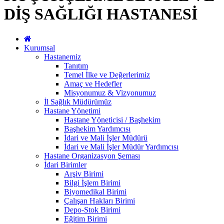
DİŞ SAĞLIĞI HASTANESİ
Kurumsal
Hastanemiz
Tanıtım
Temel İlke ve Değerlerimiz
Amaç ve Hedefler
Misyonumuz & Vizyonumuz
İl Sağlık Müdürümüz
Hastane Yönetimi
Hastane Yöneticisi / Başhekim
Başhekim Yardımcısı
İdari ve Mali İşler Müdürü
İdari ve Mali İşler Müdür Yardımcısı
Hastane Organizasyon Şeması
İdari Birimler
Arşiv Birimi
Bilgi İşlem Birimi
Biyomedikal Birimi
Çalışan Hakları Birimi
Depo-Stok Birimi
Eğitim Birimi