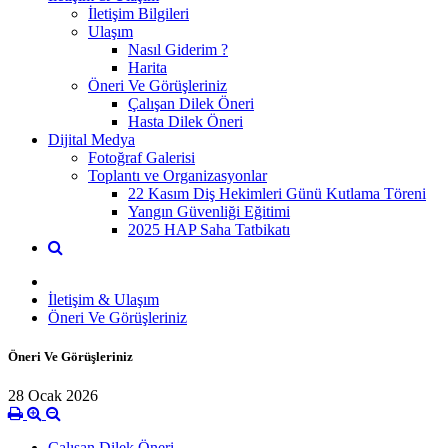
İletişim Bilgileri
Ulaşım
Nasıl Giderim ?
Harita
Öneri Ve Görüşleriniz
Çalışan Dilek Öneri
Hasta Dilek Öneri
Dijital Medya
Fotoğraf Galerisi
Toplantı ve Organizasyonlar
22 Kasım Diş Hekimleri Günü Kutlama Töreni
Yangın Güvenliği Eğitimi
2025 HAP Saha Tatbikatı
İletişim & Ulaşım
Öneri Ve Görüşleriniz
Öneri Ve Görüşleriniz
28 Ocak 2026
Çalışan Dilek Öneri