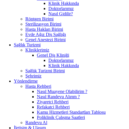
Klinik Hakkında
Doktorlarımız
Nasıl Gidilir?
Röntgen Birimi
Sterilizasyon Birimi
Hasta Hakları Birimi
Evde Ağız Diş Sağlığı
Genel Anestezi Birimi
Sağlık Turizmi
Kliniklerimiz
Genel Diş Kliniği
Doktorlarımız
Klinik Hakkında
Sağlık Turizmi Birimi
Şehrimiz
Yönlendirme
Hasta Rehberi
Nasıl Muayene Olabilirim ?
Nasıl Randevu Alırım ?
Ziyaretçi Rehberi
Refakatçi Rehberi
Kamu Hizmetleri Standartları Tablosu
Poliklinik Çalışma Saatleri
Randevu Al
İletişim & Ulaşım