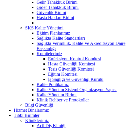
Gelir Tahakkuk Birimi
Gider Tahakkuk Birimi
Güvenlik Birimi
Hasta Hakları Birimi
SKS Kalite Yönetimi
Eğitim Planlarımız
Sağlıkta Kalite Standartları
Sağlıkta Verimlilik, Kalite Ve Akreditasyon Daire
Başkanlığı
Komitelerimiz
Enfeksiyon Kontrol Komitesi
Hasta Güvenliği Komitesi
Tesis Güvenliği Komitesi
Eğitim Komitesi
İş Sağlığı ve Güvenliği Kurulu
Kalite Politikamız
Kalite Yönetim Sistemi Organizasyon Yapısı
Kalite Yönetim Birimi
Klinik Rehber ve Protokoller
Bilgi Güvenliği
Hizmet Binalarımız
Tıbbi Birimler
Kliniklerimiz
Acil Diş Kliniği