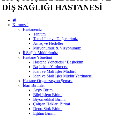
DİŞ SAĞLIĞI HASTANESİ
Kurumsal
Hastanemiz
Tanıtım
Temel İlke ve Değerlerimiz
Amaç ve Hedefler
Misyonumuz & Vizyonumuz
İl Sağlık Müdürümüz
Hastane Yönetimi
Hastane Yöneticisi / Başhekim
Başhekim Yardımcısı
İdari ve Mali İşler Müdürü
İdari ve Mali İşler Müdür Yardımcısı
Hastane Organizasyon Şeması
İdari Birimler
Arşiv Birimi
Bilgi İşlem Birimi
Biyomedikal Birimi
Çalışan Hakları Birimi
Depo-Stok Birimi
Eğitim Birimi