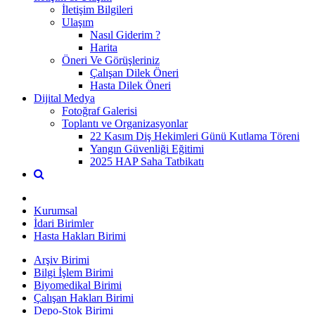
İletişim Bilgileri
Ulaşım
Nasıl Giderim ?
Harita
Öneri Ve Görüşleriniz
Çalışan Dilek Öneri
Hasta Dilek Öneri
Dijital Medya
Fotoğraf Galerisi
Toplantı ve Organizasyonlar
22 Kasım Diş Hekimleri Günü Kutlama Töreni
Yangın Güvenliği Eğitimi
2025 HAP Saha Tatbikatı
Kurumsal
İdari Birimler
Hasta Hakları Birimi
Arşiv Birimi
Bilgi İşlem Birimi
Biyomedikal Birimi
Çalışan Hakları Birimi
Depo-Stok Birimi