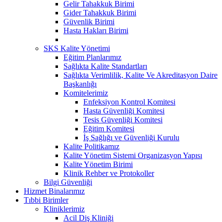
Gelir Tahakkuk Birimi
Gider Tahakkuk Birimi
Güvenlik Birimi
Hasta Hakları Birimi
SKS Kalite Yönetimi
Eğitim Planlarımız
Sağlıkta Kalite Standartları
Sağlıkta Verimlilik, Kalite Ve Akreditasyon Daire
Başkanlığı
Komitelerimiz
Enfeksiyon Kontrol Komitesi
Hasta Güvenliği Komitesi
Tesis Güvenliği Komitesi
Eğitim Komitesi
İş Sağlığı ve Güvenliği Kurulu
Kalite Politikamız
Kalite Yönetim Sistemi Organizasyon Yapısı
Kalite Yönetim Birimi
Klinik Rehber ve Protokoller
Bilgi Güvenliği
Hizmet Binalarımız
Tıbbi Birimler
Kliniklerimiz
Acil Diş Kliniği