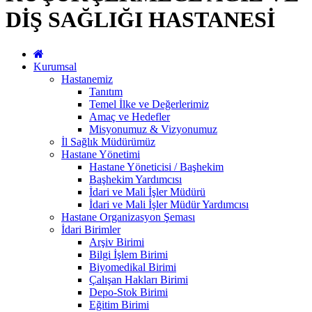
DİŞ SAĞLIĞI HASTANESİ
Kurumsal
Hastanemiz
Tanıtım
Temel İlke ve Değerlerimiz
Amaç ve Hedefler
Misyonumuz & Vizyonumuz
İl Sağlık Müdürümüz
Hastane Yönetimi
Hastane Yöneticisi / Başhekim
Başhekim Yardımcısı
İdari ve Mali İşler Müdürü
İdari ve Mali İşler Müdür Yardımcısı
Hastane Organizasyon Şeması
İdari Birimler
Arşiv Birimi
Bilgi İşlem Birimi
Biyomedikal Birimi
Çalışan Hakları Birimi
Depo-Stok Birimi
Eğitim Birimi