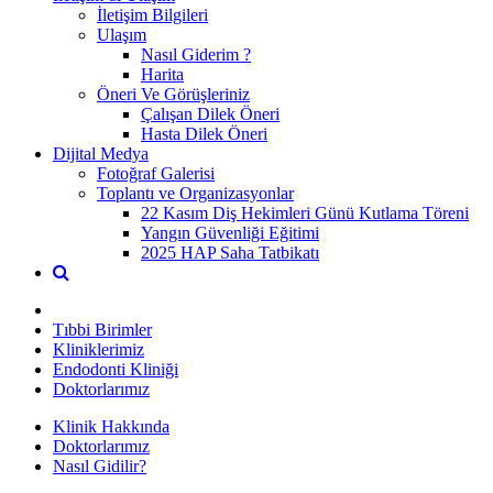
İletişim Bilgileri
Ulaşım
Nasıl Giderim ?
Harita
Öneri Ve Görüşleriniz
Çalışan Dilek Öneri
Hasta Dilek Öneri
Dijital Medya
Fotoğraf Galerisi
Toplantı ve Organizasyonlar
22 Kasım Diş Hekimleri Günü Kutlama Töreni
Yangın Güvenliği Eğitimi
2025 HAP Saha Tatbikatı
Tıbbi Birimler
Kliniklerimiz
Endodonti Kliniği
Doktorlarımız
Klinik Hakkında
Doktorlarımız
Nasıl Gidilir?