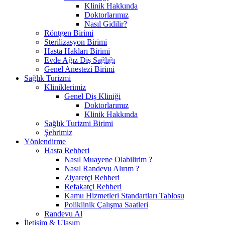
Klinik Hakkında
Doktorlarımız
Nasıl Gidilir?
Röntgen Birimi
Sterilizasyon Birimi
Hasta Hakları Birimi
Evde Ağız Diş Sağlığı
Genel Anestezi Birimi
Sağlık Turizmi
Kliniklerimiz
Genel Diş Kliniği
Doktorlarımız
Klinik Hakkında
Sağlık Turizmi Birimi
Şehrimiz
Yönlendirme
Hasta Rehberi
Nasıl Muayene Olabilirim ?
Nasıl Randevu Alırım ?
Ziyaretçi Rehberi
Refakatçi Rehberi
Kamu Hizmetleri Standartları Tablosu
Poliklinik Çalışma Saatleri
Randevu Al
İletişim & Ulaşım