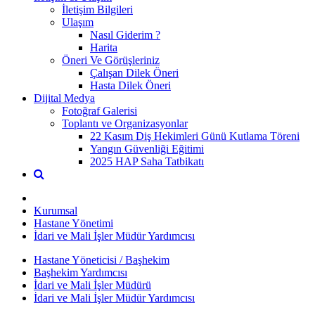
İletişim Bilgileri
Ulaşım
Nasıl Giderim ?
Harita
Öneri Ve Görüşleriniz
Çalışan Dilek Öneri
Hasta Dilek Öneri
Dijital Medya
Fotoğraf Galerisi
Toplantı ve Organizasyonlar
22 Kasım Diş Hekimleri Günü Kutlama Töreni
Yangın Güvenliği Eğitimi
2025 HAP Saha Tatbikatı
Kurumsal
Hastane Yönetimi
İdari ve Mali İşler Müdür Yardımcısı
Hastane Yöneticisi / Başhekim
Başhekim Yardımcısı
İdari ve Mali İşler Müdürü
İdari ve Mali İşler Müdür Yardımcısı