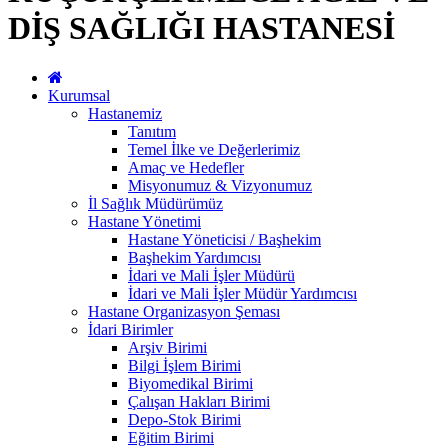
DİŞ SAĞLIĞI HASTANESİ
Kurumsal
Hastanemiz
Tanıtım
Temel İlke ve Değerlerimiz
Amaç ve Hedefler
Misyonumuz & Vizyonumuz
İl Sağlık Müdürümüz
Hastane Yönetimi
Hastane Yöneticisi / Başhekim
Başhekim Yardımcısı
İdari ve Mali İşler Müdürü
İdari ve Mali İşler Müdür Yardımcısı
Hastane Organizasyon Şeması
İdari Birimler
Arşiv Birimi
Bilgi İşlem Birimi
Biyomedikal Birimi
Çalışan Hakları Birimi
Depo-Stok Birimi
Eğitim Birimi