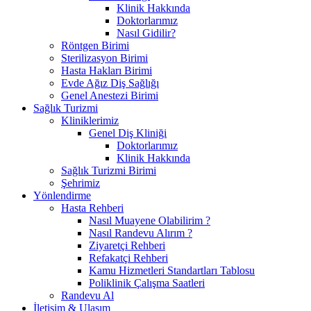
Klinik Hakkında
Doktorlarımız
Nasıl Gidilir?
Röntgen Birimi
Sterilizasyon Birimi
Hasta Hakları Birimi
Evde Ağız Diş Sağlığı
Genel Anestezi Birimi
Sağlık Turizmi
Kliniklerimiz
Genel Diş Kliniği
Doktorlarımız
Klinik Hakkında
Sağlık Turizmi Birimi
Şehrimiz
Yönlendirme
Hasta Rehberi
Nasıl Muayene Olabilirim ?
Nasıl Randevu Alırım ?
Ziyaretçi Rehberi
Refakatçi Rehberi
Kamu Hizmetleri Standartları Tablosu
Poliklinik Çalışma Saatleri
Randevu Al
İletişim & Ulaşım