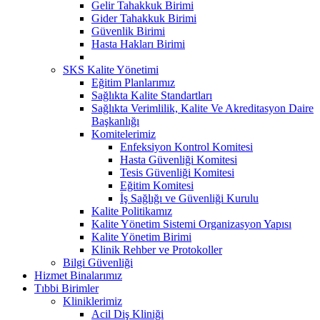
Gelir Tahakkuk Birimi
Gider Tahakkuk Birimi
Güvenlik Birimi
Hasta Hakları Birimi
SKS Kalite Yönetimi
Eğitim Planlarımız
Sağlıkta Kalite Standartları
Sağlıkta Verimlilik, Kalite Ve Akreditasyon Daire
Başkanlığı
Komitelerimiz
Enfeksiyon Kontrol Komitesi
Hasta Güvenliği Komitesi
Tesis Güvenliği Komitesi
Eğitim Komitesi
İş Sağlığı ve Güvenliği Kurulu
Kalite Politikamız
Kalite Yönetim Sistemi Organizasyon Yapısı
Kalite Yönetim Birimi
Klinik Rehber ve Protokoller
Bilgi Güvenliği
Hizmet Binalarımız
Tıbbi Birimler
Kliniklerimiz
Acil Diş Kliniği