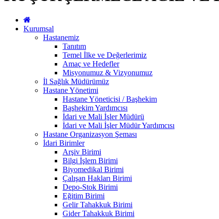
Kurumsal
Hastanemiz
Tanıtım
Temel İlke ve Değerlerimiz
Amaç ve Hedefler
Misyonumuz & Vizyonumuz
İl Sağlık Müdürümüz
Hastane Yönetimi
Hastane Yöneticisi / Başhekim
Başhekim Yardımcısı
İdari ve Mali İşler Müdürü
İdari ve Mali İşler Müdür Yardımcısı
Hastane Organizasyon Şeması
İdari Birimler
Arşiv Birimi
Bilgi İşlem Birimi
Biyomedikal Birimi
Çalışan Hakları Birimi
Depo-Stok Birimi
Eğitim Birimi
Gelir Tahakkuk Birimi
Gider Tahakkuk Birimi