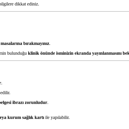
ilgilere dikkat ediniz.
t masalarına bırakmayınız
.
kimin bulunduğu
klinik önünde isminizin ekranda yayınlanmasını bek
r
.
dilir.
elgesi ibrazı zorunludur
.
veya kurum sağlık kartı
ile yapılabilir.