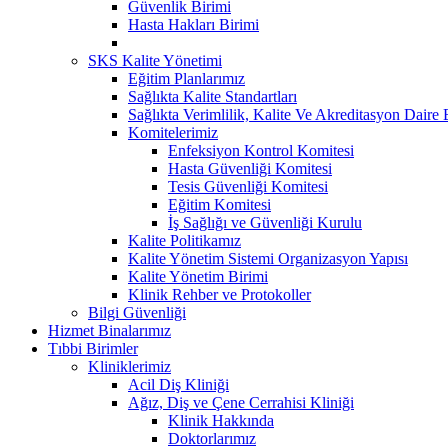
Güvenlik Birimi
Hasta Hakları Birimi
SKS Kalite Yönetimi
Eğitim Planlarımız
Sağlıkta Kalite Standartları
Sağlıkta Verimlilik, Kalite Ve Akreditasyon Daire 
Komitelerimiz
Enfeksiyon Kontrol Komitesi
Hasta Güvenliği Komitesi
Tesis Güvenliği Komitesi
Eğitim Komitesi
İş Sağlığı ve Güvenliği Kurulu
Kalite Politikamız
Kalite Yönetim Sistemi Organizasyon Yapısı
Kalite Yönetim Birimi
Klinik Rehber ve Protokoller
Bilgi Güvenliği
Hizmet Binalarımız
Tıbbi Birimler
Kliniklerimiz
Acil Diş Kliniği
Ağız, Diş ve Çene Cerrahisi Kliniği
Klinik Hakkında
Doktorlarımız