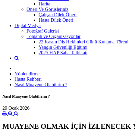
Harita
Öneri Ve Görüşleriniz
Çalışan Dilek Öneri
Hasta Dilek Öneri
Dijital Medya
Fotoğraf Galerisi
Toplantı ve Organizasyonlar
22 Kasım Diş Hekimleri Günü Kutlama Töreni
Yangın Güvenliği Eğitimi
2025 HAP Saha Tatbikatı
Yönlendirme
Hasta Rehberi
Nasıl Muayene Olabilirim ?
Nasıl Muayene Olabilirim ?
29 Ocak 2026
MUAYENE OLMAK İÇİN İZLENECEK