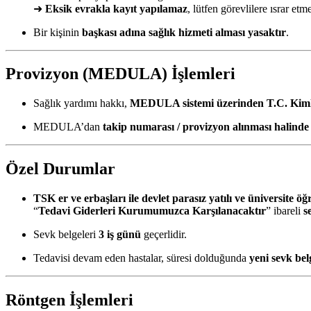
➜
Eksik evrakla kayıt yapılamaz
, lütfen görevlilere ısrar etm
Bir kişinin
başkası adına sağlık hizmeti alması yasaktır
.
Provizyon (MEDULA) İşlemleri
Sağlık yardımı hakkı,
MEDULA sistemi üzerinden T.C. Kimlik
MEDULA’dan
takip numarası / provizyon alınması halinde
Özel Durumlar
TSK er ve erbaşları ile devlet parasız yatılı ve üniversite öğ
“
Tedavi Giderleri Kurumumuzca Karşılanacaktır
” ibareli
s
Sevk belgeleri
3 iş günü
geçerlidir.
Tedavisi devam eden hastalar, süresi dolduğunda
yeni sevk bel
Röntgen İşlemleri