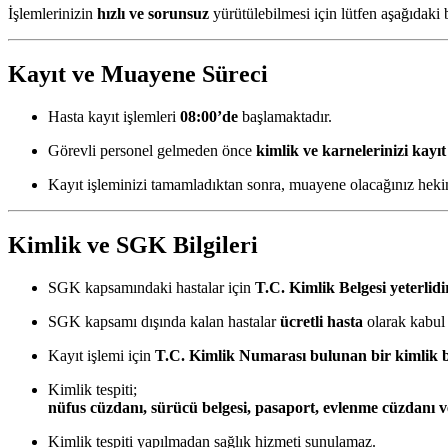
İşlemlerinizin
hızlı ve sorunsuz
yürütülebilmesi için lütfen aşağıdaki b
Kayıt ve Muayene Süreci
Hasta kayıt işlemleri
08:00’de
başlamaktadır.
Görevli personel gelmeden önce
kimlik ve karnelerinizi kayı
Kayıt işleminizi tamamladıktan sonra, muayene olacağınız he
Kimlik ve SGK Bilgileri
SGK kapsamındaki hastalar için
T.C. Kimlik Belgesi yeterlidi
SGK kapsamı dışında kalan hastalar
ücretli hasta
olarak kabul e
Kayıt işlemi için
T.C. Kimlik Numarası bulunan bir kimlik b
Kimlik tespiti;
nüfus cüzdanı, sürücü belgesi, pasaport, evlenme cüzdanı 
Kimlik tespiti yapılmadan sağlık hizmeti sunulamaz.