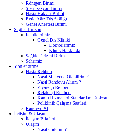
Röntgen Birimi
Sterilizasyon Birimi
Hasta Hakları Birimi
Evde Ağız Diş Sağlığı
Genel Anestezi Birimi
Sağlık Turizmi
Kliniklerimiz
Genel Diş Kliniği
Doktorlarımız
Klinik Hakkında
Sağlık Turizmi Birimi
Şehrimiz
Yönlendirme
Hasta Rehberi
Nasıl Muayene Olabilirim ?
Nasıl Randevu Alırım ?
Ziyaretçi Rehberi
Refakatçi Rehberi
Kamu Hizmetleri Standartları Tablosu
Poliklinik Çalışma Saatleri
Randevu Al
İletişim & Ulaşım
İletişim Bilgileri
Ulaşım
Nasıl Giderim ?