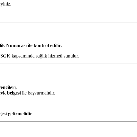
eyiniz.
 Numarası ile kontrol edilir
.
SGK kapsamında sağlık hizmeti sunulur.
rencileri
,
evk belgesi
ile başvurmalıdır.
gesi getirmelidir
.